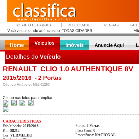
SOBRE O CLASSIFICA
PUBLICIDADE
REGRAS
FAL
Você visualizando anúncios de:
TODAS CIDADES
Alt
Veículos
Home
Imóveis
Anuncie Aqui
L
Detalhes do
Veículo
RENAULT
CLIO 1.0 AUTHENTIQUE 8V
2015/2016
-
2 Portas
Cód. do Anúncio:
M25.01253
Clique nas fotos para ampliar:
CARACTERÍSTICAS
Portas:
2 Portas
Fab/Modelo:
2015/2016
Placa Final:
0
Km:
88212
Procedência:
NACIONAL
Cor:
VERMELHO